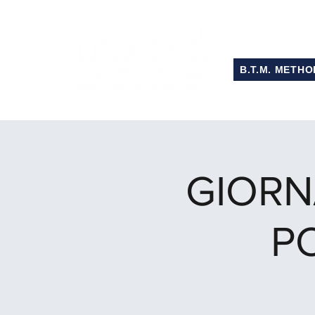
B.T.M. METHO
GIORN
P