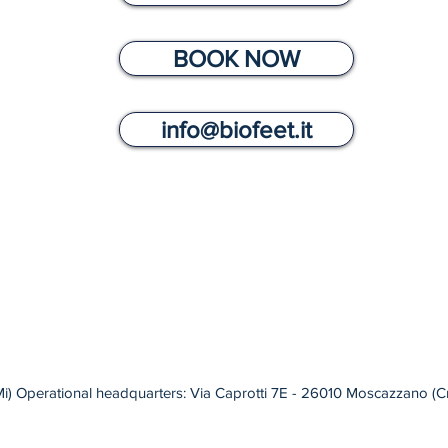
CES
BOOK NOW
info@biofeet.it
Monday to Friday from 9.30 to 19.00 Saturday from 9.
(Mi) Operational headquarters: Via Caprotti 7E - 26010 Moscazzano (C