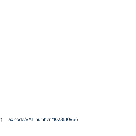
via delle Arti 1
26010 - Izano (Cr)
SPATIUM STUDIO
Viale Monte Santo 4
20124 - Milano (Mi)
POLIAMBULATORIO "Fiore d'Amaranto"
Via Amaranto 12
33054 - Lignano Sabbiadoro (Ud)
30 to 12.30
r)
Tax code/VAT number 11023510966