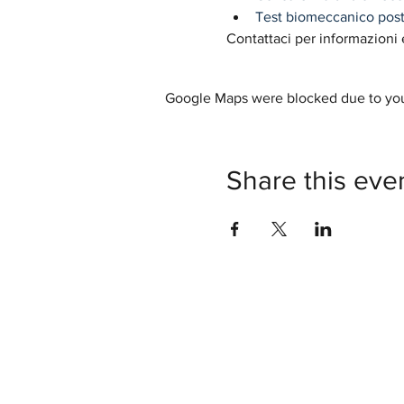
Test biomeccanico postu
Contattaci per informazioni e
Google Maps were blocked due to your
Share this eve
B.T.M. METHOD