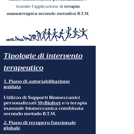
tramite l’applicazione di
terapia
massoterapica secondo metodica B.T.M.
Tipologie di intervento
terapeutico
1. Piano di autoriabilitazione
guidata
Utilizzo di Supporti Biomeccanici
personalizzati
MyBiofeet
e/o terapia
manuale biomeccanica combinata
secondo metodo B.T.M.
2. Piano di recupero funzionale
globale