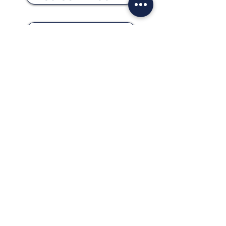
PRENOTA ORA
info@biofeet.it
SEDI
PER APPUNTAMENTI: Dal Lunedì al
Venerdì dalle 9.30 alle 19.00 Sabato
dalle 9.30 alle 12.30
AMBULATORIO COMUNALE IZANO
via delle Arti 1
26010 - Izano (Cr)
SPATIUM STUDIO
Viale Monte Santo 4
20124 - Milano (Mi)