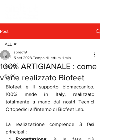
Post
ALL
sbred19
ALL
5 set 2023
Tempo di lettura: 1 min
100% ARTIGIANALE : come
NEWS
viene realizzato Biofeet
BLOG
Biofeet è il supporto biomeccanico, 
100% made in Italy, realizzato 
totalmente a mano dai nostri Tecnici 
Ortopedici all'interno di Biofeet Lab.
La realizzazione comprende 3 fasi 
principali:   
Progettazione
: è la fase più 