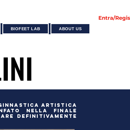
Entra/Regis
BIOFEET LAB
ABOUT US
INI
INI
 GINNASTICA ARTISTICA
FATO NELLA FINALE
SARE DEFINITIVAMENTE