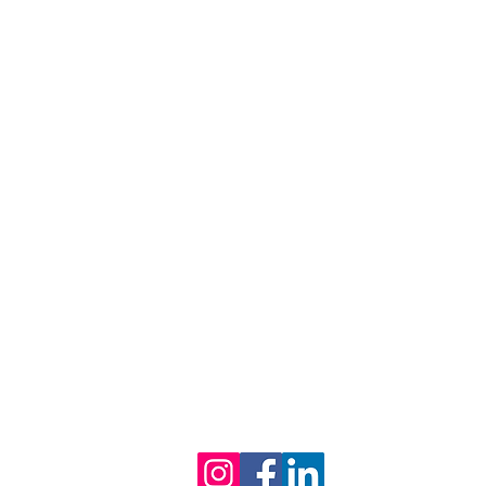
METODO B.T.M.
SERVIZI E PRODOTTI
AMBASSADOR
BIOFEET LAB
ABOUT US